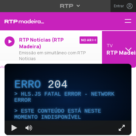
Entrar
RTP Notícias (RTP
NO AR
TV
Madeira)
RTP Madei
Emissão em simultâneo com RTP
Notícias
ERRO
204
HLS.JS FATAL ERROR - NETWORK
ERROR
ESTE CONTEÚDO ESTÁ NESTE
MOMENTO INDISPONÍVEL