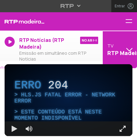
Entrar
RTP Notícias (RTP
NO AR
TV
Madeira)
RTP Madei
Emissão em simultâneo com RTP
Notícias
ERRO
204
HLS.JS FATAL ERROR - NETWORK
ERROR
ESTE CONTEÚDO ESTÁ NESTE
MOMENTO INDISPONÍVEL