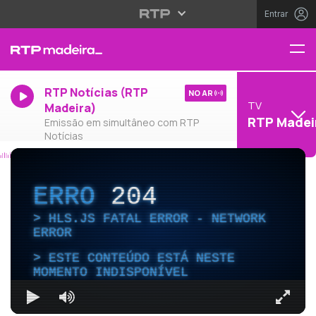
Entrar
RTP Notícias (RTP
NO AR
TV
Madeira)
RTP Madei
Emissão em simultâneo com RTP
Notícias
ERRO
204
HLS.JS FATAL ERROR - NETWORK
ERROR
ESTE CONTEÚDO ESTÁ NESTE
MOMENTO INDISPONÍVEL