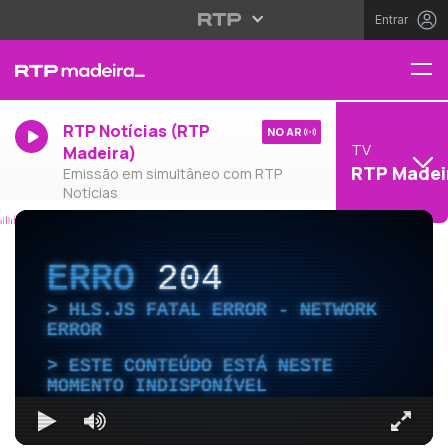
Entrar
RTP Notícias (RTP
NO AR
TV
Madeira)
RTP Madei
Emissão em simultâneo com RTP
Notícias
ERRO
204
HLS.JS FATAL ERROR - NETWORK
ERROR
ESTE CONTEÚDO ESTÁ NESTE
MOMENTO INDISPONÍVEL