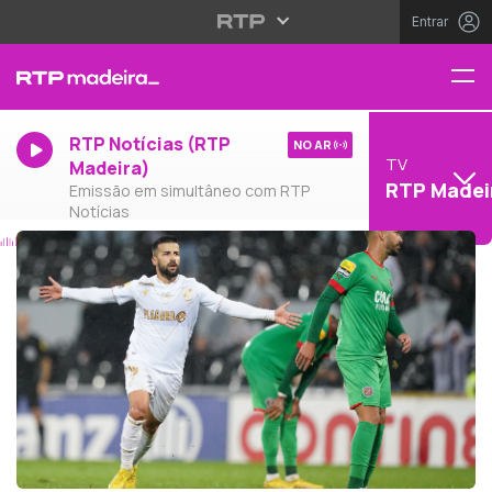
Entrar
RTP Notícias (RTP
NO AR
TV
Madeira)
RTP Madei
Emissão em simultâneo com RTP
Notícias