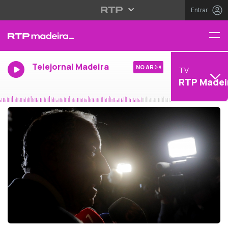
Entrar
Telejornal Madeira
NO AR
TV
RTP Madei