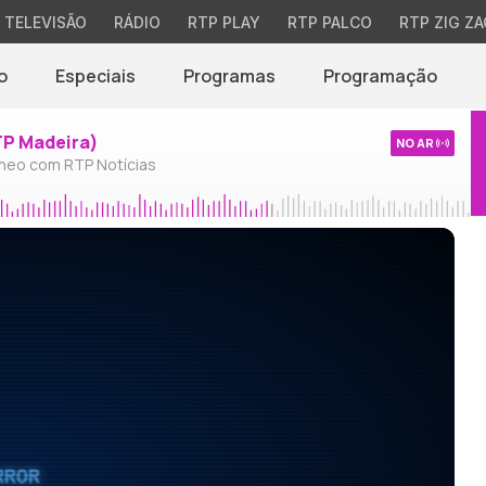
TELEVISÃO
RÁDIO
RTP PLAY
RTP PALCO
RTP ZIG ZA
o
Especiais
Programas
Programação
TP Madeira)
NO AR
neo com RTP Notícias
RROR