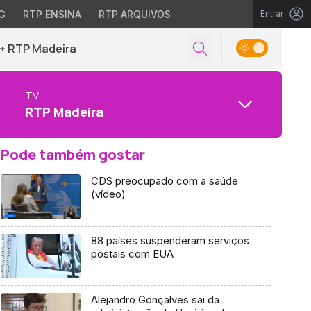
G
RTP ENSINA
RTP ARQUIVOS
Entrar
+ RTP Madeira
TV
RTP Madeira
Pode também gostar
CDS preocupado com a saúde
(vídeo)
88 países suspenderam serviços
postais com EUA
Alejandro Gonçalves sai da