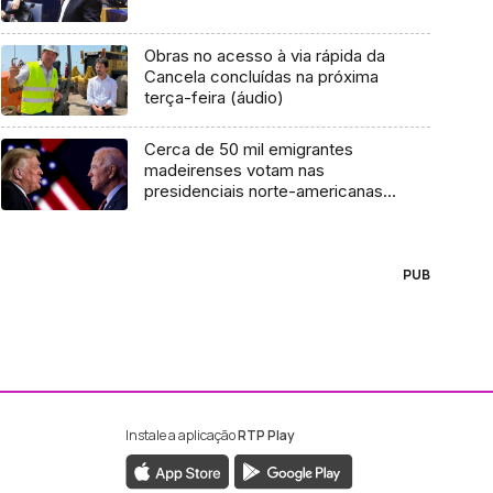
Obras no acesso à via rápida da
Cancela concluídas na próxima
terça-feira (áudio)
Cerca de 50 mil emigrantes
madeirenses votam nas
presidenciais norte-americanas
(Vídeo)
PUB
Instale a aplicação
RTP Play
ebook da RTP Madeira
nstagram da RTP Madeira