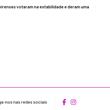
eirenses votaram na estabilidade e deram uma
Aceder ao Fac
Aceder ao I
ga-nos nas redes sociais