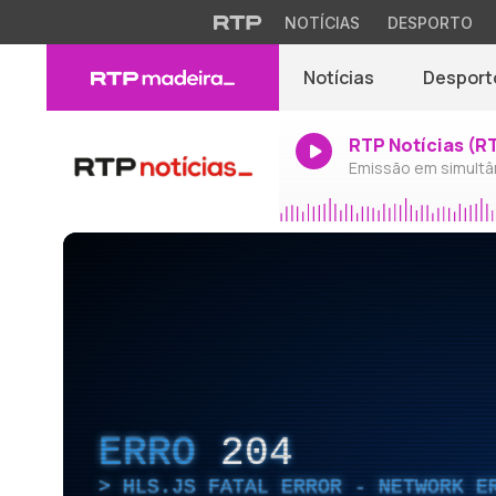
NOTÍCIAS
DESPORTO
Notícias
Desport
RTP Notícias (R
Emissão em simultâ
ERRO
204
HLS.JS FATAL ERROR - NETWORK E