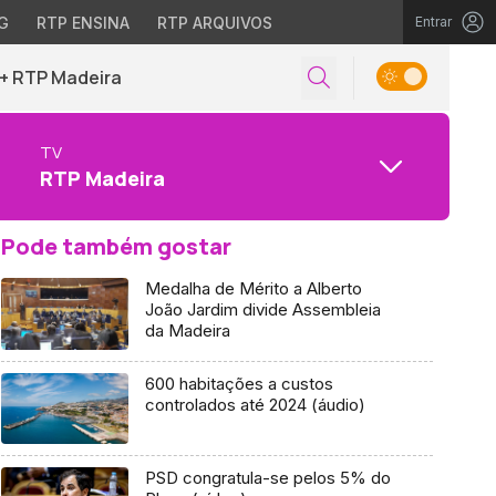
G
RTP ENSINA
RTP ARQUIVOS
Entrar
+ RTP Madeira
TV
RTP Madeira
Pode também gostar
Medalha de Mérito a Alberto
João Jardim divide Assembleia
da Madeira
600 habitações a custos
controlados até 2024 (áudio)
PSD congratula-se pelos 5% do