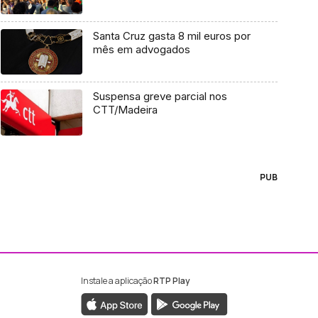
Santa Cruz gasta 8 mil euros por
mês em advogados
Suspensa greve parcial nos
CTT/Madeira
PUB
Instale a aplicação
RTP Play
ebook da RTP Madeira
nstagram da RTP Madeira