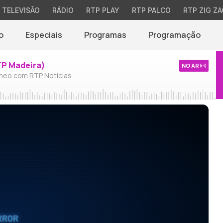
TELEVISÃO
RÁDIO
RTP PLAY
RTP PALCO
RTP ZIG ZA
o
Especiais
Programas
Programação
TP Madeira)
NO AR
neo com RTP Notícias
RROR