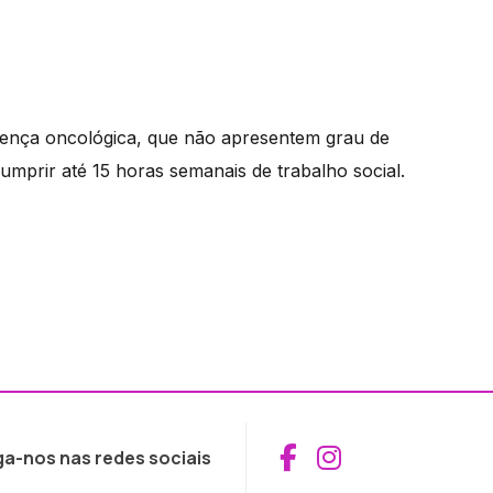
oença oncológica, que não apresentem grau de
umprir até 15 horas semanais de trabalho social.
Aceder ao Fac
Aceder ao I
ga-nos nas redes sociais