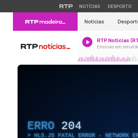
NOTÍCIAS
DESPORTO
Notícias
Desport
RTP Notícias (R
Emissão em simultâ
ERRO
204
HLS.JS FATAL ERROR - NETWORK E