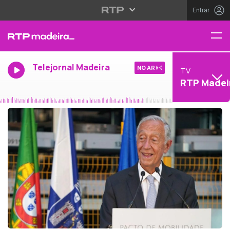
Entrar
Telejornal Madeira
NO AR
TV
RTP Madei