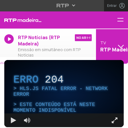
Entrar
RTP Notícias (RTP
NO AR
TV
Madeira)
RTP Madei
Emissão em simultâneo com RTP
Notícias
ERRO
204
HLS.JS FATAL ERROR - NETWORK
ERROR
ESTE CONTEÚDO ESTÁ NESTE
MOMENTO INDISPONÍVEL