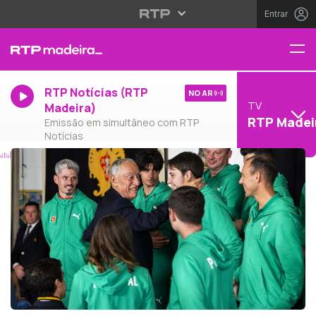
Entrar
RTP Notícias (RTP
NO AR
TV
Madeira)
RTP Madei
Emissão em simultâneo com RTP
Notícias