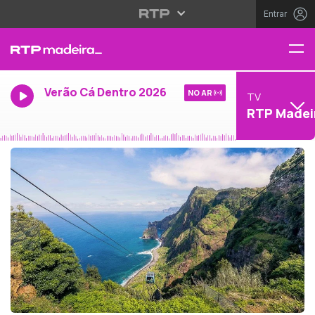
Entrar
Verão Cá Dentro 2026
NO AR
TV
RTP Madei