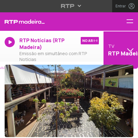
Entrar
RTP Notícias (RTP
NO AR
TV
Madeira)
RTP Madei
Emissão em simultâneo com RTP
Notícias