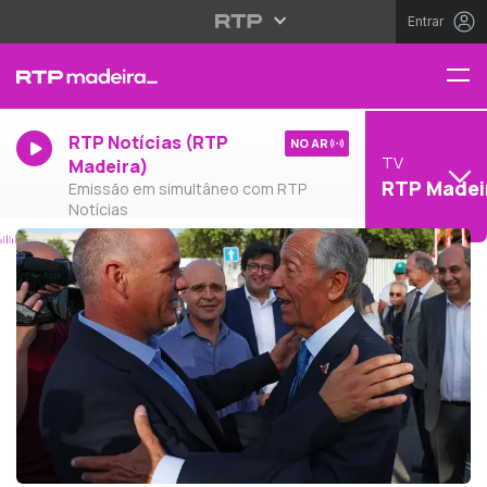
Entrar
RTP Notícias (RTP
NO AR
TV
Madeira)
RTP Madei
Emissão em simultâneo com RTP
Notícias