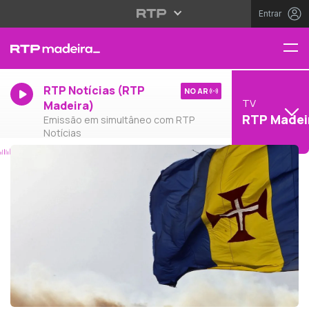
Entrar
RTP Notícias (RTP
NO AR
TV
Madeira)
RTP Madei
Emissão em simultâneo com RTP
Notícias