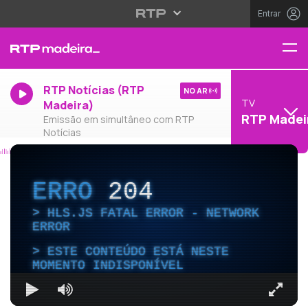
Entrar
RTP Notícias (RTP
NO AR
TV
Madeira)
RTP Madei
Emissão em simultâneo com RTP
Notícias
ERRO
204
HLS.JS FATAL ERROR - NETWORK
ERROR
ESTE CONTEÚDO ESTÁ NESTE
MOMENTO INDISPONÍVEL