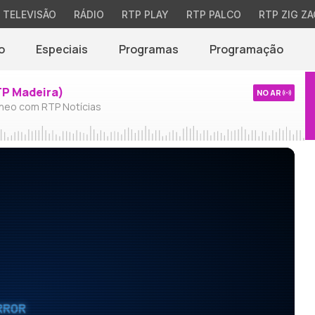
TELEVISÃO
RÁDIO
RTP PLAY
RTP PALCO
RTP ZIG ZA
o
Especiais
Programas
Programação
TP Madeira)
NO AR
neo com RTP Notícias
RROR