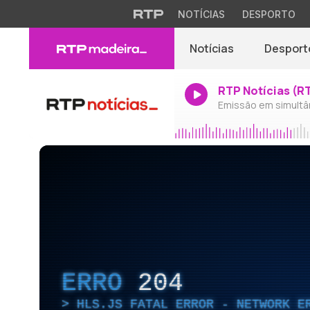
NOTÍCIAS
DESPORTO
Notícias
Desport
RTP Notícias (R
Emissão em simultâ
ERRO
204
HLS.JS FATAL ERROR - NETWORK E