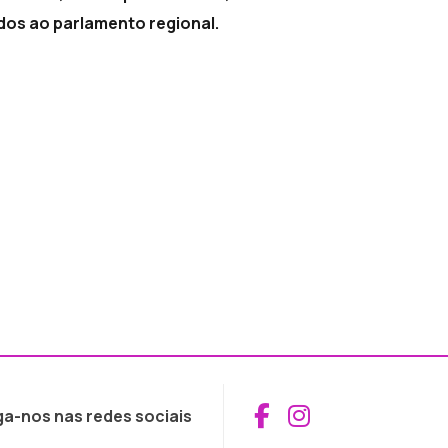
dos ao parlamento regional.
Aceder ao Fac
Aceder ao I
ga-nos nas redes sociais