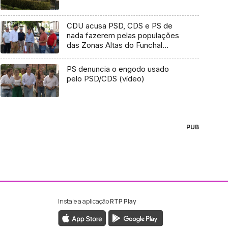
CDU acusa PSD, CDS e PS de
nada fazerem pelas populações
das Zonas Altas do Funchal
(áudio)
PS denuncia o engodo usado
pelo PSD/CDS (vídeo)
PUB
Instale a aplicação
RTP Play
ebook da RTP Madeira
nstagram da RTP Madeira