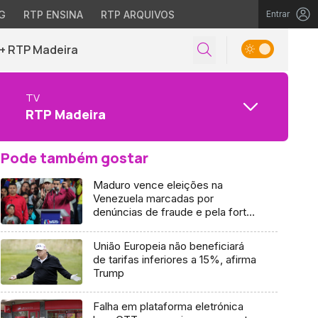
G
RTP ENSINA
RTP ARQUIVOS
Entrar
+ RTP Madeira
TV
RTP Madeira
Pode também gostar
Maduro vence eleições na
Venezuela marcadas por
denúncias de fraude e pela forte
abstenção
União Europeia não beneficiará
de tarifas inferiores a 15%, afirma
Trump
Falha em plataforma eletrónica