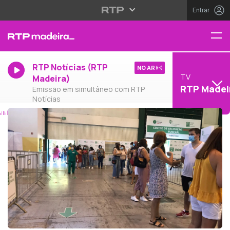
Entrar
RTP Notícias (RTP
NO AR
TV
Madeira)
RTP Madei
Emissão em simultâneo com RTP
Notícias