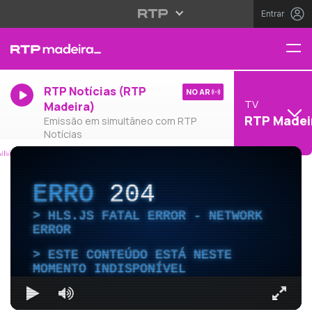
Entrar
RTP Notícias (RTP
NO AR
TV
Madeira)
RTP Madei
Emissão em simultâneo com RTP
Notícias
ERRO
204
HLS.JS FATAL ERROR - NETWORK
ERROR
ESTE CONTEÚDO ESTÁ NESTE
MOMENTO INDISPONÍVEL