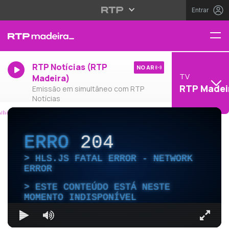
Entrar
RTP Notícias (RTP
NO AR
TV
Madeira)
RTP Madei
Emissão em simultâneo com RTP
Notícias
ERRO
204
HLS.JS FATAL ERROR - NETWORK
ERROR
ESTE CONTEÚDO ESTÁ NESTE
MOMENTO INDISPONÍVEL