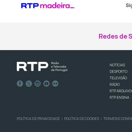
Si
Redes de S
NOTÍCIAS
DESPORTO
TELEVISÃO
RÁDIO
RTP ARQUIVO
RTP ENSINA
POLÍTICA DE PRIVACIDADE
POLÍTICA DE COOKIES
TERMOS E COND
|
|