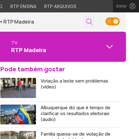
G
RTP ENSINA
RTP ARQUIVOS
Entrar
+ RTP Madeira
TV
RTP Madeira
Pode também gostar
Votação a leste sem problemas
(vídeo)
Albuquerque diz que é tempo de
clarificar os resultados eleitorais
(áudio)
Família queixa-se de violação de