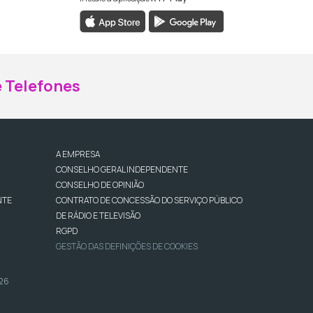
ebook da RTP Madeira
nstagram da RTP Madeira
 Telefones
A EMPRESA
CONSELHO GERAL INDEPENDENTE
CONSELHO DE OPINIÃO
NTE
CONTRATO DE CONCESSÃO DO SERVIÇO PÚBLICO
DE RÁDIO E TELEVISÃO
RGPD
GESTÃO DAS DEFINIÇÕES DE COOKIES
026