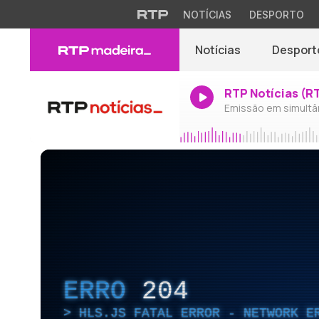
NOTÍCIAS
DESPORTO
Notícias
Desport
RTP Notícias (R
Emissão em simultâ
ERRO
204
HLS.JS FATAL ERROR - NETWORK E