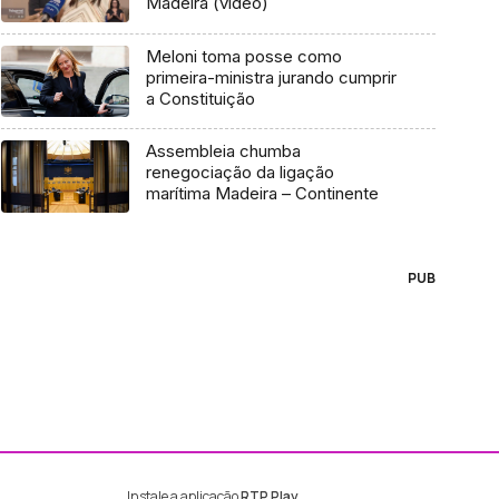
Madeira (vídeo)
Meloni toma posse como
primeira-ministra jurando cumprir
a Constituição
Assembleia chumba
renegociação da ligação
marítima Madeira – Continente
PUB
Instale a aplicação
RTP Play