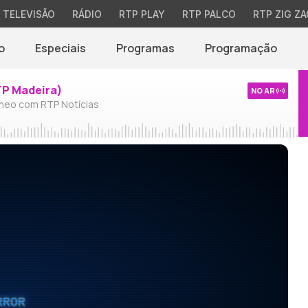
TELEVISÃO
RÁDIO
RTP PLAY
RTP PALCO
RTP ZIG ZA
o
Especiais
Programas
Programação
TP Madeira)
NO AR
neo com RTP Notícias
RROR