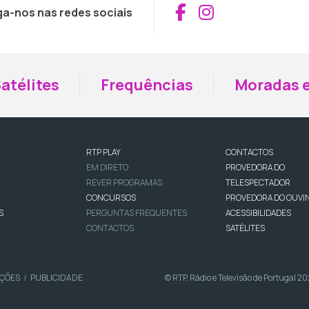
Aceder ao Fac
Aceder ao I
ga-nos nas redes sociais
atélites
Frequências
Moradas e
RTP PLAY
CONTACTOS
EM DIRETO
PROVEDORA DO
REVER PROGRAMAS
TELESPECTADOR
CONCURSOS
PROVEDORA DO OUVI
S
PERGUNTAS FREQUENTES
ACESSIBILIDADES
CONTACTOS
SATÉLITES
IÇÕES
PUBLICIDADE
© RTP, Rádio e Televisão de Portugal 2
|