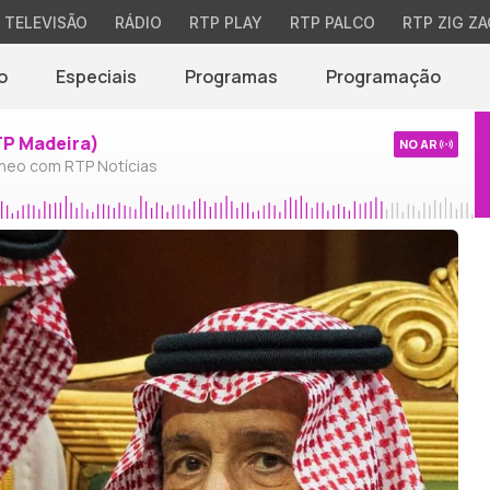
TELEVISÃO
RÁDIO
RTP PLAY
RTP PALCO
RTP ZIG ZA
o
Especiais
Programas
Programação
TP Madeira)
NO AR
neo com RTP Notícias