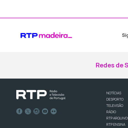
Si
Redes de S
NOTÍCIAS
DESPORTO
TELEVISÃO
RÁDIO
RTP ARQUIVO
RTP ENSINA