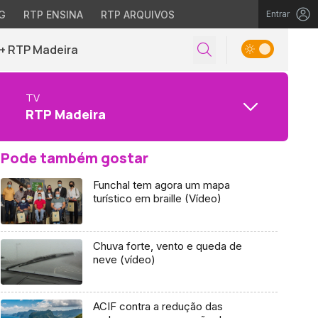
G
RTP ENSINA
RTP ARQUIVOS
Entrar
+ RTP Madeira
TV
RTP Madeira
Pode também gostar
Funchal tem agora um mapa
turístico em braille (Vídeo)
Chuva forte, vento e queda de
neve (vídeo)
ACIF contra a redução das