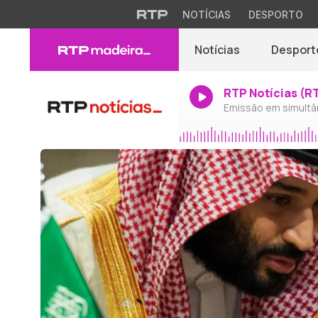
NOTÍCIAS
DESPORTO
Notícias
Desport
RTP Notícias (R
Emissão em simultâ