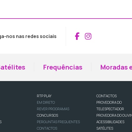
Aceder ao Fac
Aceder ao I
ga-nos nas redes sociais
atélites
Frequências
Moradas e
RTP PLAY
CONTACTOS
EM DIRETO
PROVEDORA DO
REVER PROGRAMAS
TELESPECTADOR
CONCURSOS
PROVEDORA DO OUVI
S
PERGUNTAS FREQUENTES
ACESSIBILIDADES
CONTACTOS
SATÉLITES