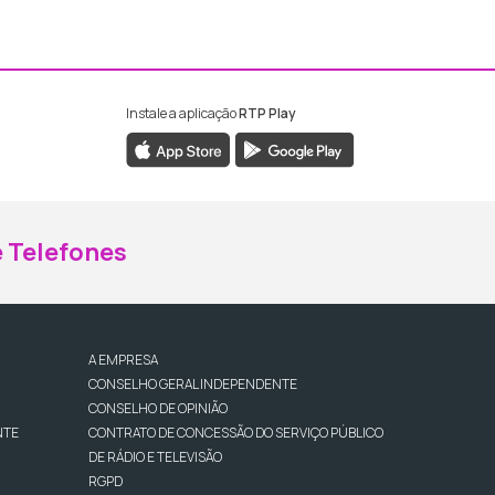
Instale a aplicação
RTP Play
ebook da RTP Madeira
nstagram da RTP Madeira
 Telefones
A EMPRESA
CONSELHO GERAL INDEPENDENTE
CONSELHO DE OPINIÃO
NTE
CONTRATO DE CONCESSÃO DO SERVIÇO PÚBLICO
DE RÁDIO E TELEVISÃO
RGPD