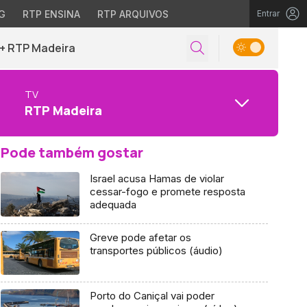
G
RTP ENSINA
RTP ARQUIVOS
Entrar
+ RTP Madeira
TV
RTP Madeira
Pode também gostar
Israel acusa Hamas de violar
cessar-fogo e promete resposta
adequada
Greve pode afetar os
transportes públicos (áudio)
Porto do Caniçal vai poder