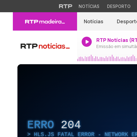
NOTÍCIAS
DESPORTO
Notícias
Desport
RTP Notícias (R
Emissão em simultâ
ERRO
204
HLS.JS FATAL ERROR - NETWORK E