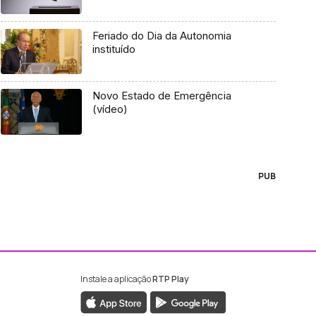
Feriado do Dia da Autonomia
instituído
Novo Estado de Emergência
(vídeo)
PUB
Instale a aplicação
RTP Play
ebook da RTP Madeira
nstagram da RTP Madeira