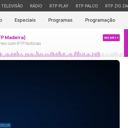
TELEVISÃO
RÁDIO
RTP PLAY
RTP PALCO
RTP ZIG ZA
o
Especiais
Programas
Programação
TP Madeira)
NO AR
neo com RTP Notícias
RROR