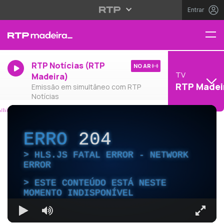
Entrar
RTP Notícias (RTP
NO AR
TV
Madeira)
RTP Madei
Emissão em simultâneo com RTP
Notícias
ERRO
204
HLS.JS FATAL ERROR - NETWORK
ERROR
ESTE CONTEÚDO ESTÁ NESTE
MOMENTO INDISPONÍVEL