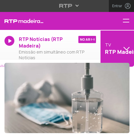
Entrar
RTP Notícias (RTP
NO AR
TV
Madeira)
RTP Madei
Emissão em simultâneo com RTP
Notícias