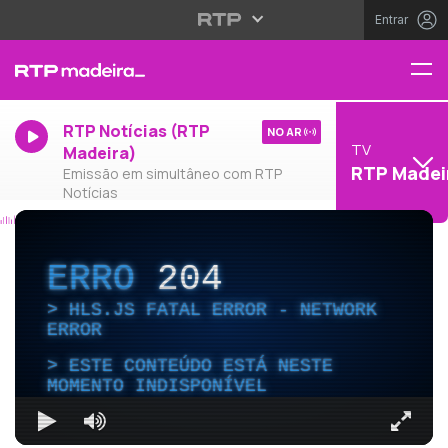
Entrar
RTP Notícias (RTP
NO AR
TV
Madeira)
RTP Madei
Emissão em simultâneo com RTP
Notícias
ERRO
204
HLS.JS FATAL ERROR - NETWORK
ERROR
ESTE CONTEÚDO ESTÁ NESTE
MOMENTO INDISPONÍVEL