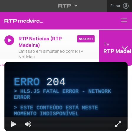
Entrar
RTP Notícias (RTP
NO AR
TV
Madeira)
RTP Madei
Emissão em simultâneo com RTP
Notícias
ERRO
204
HLS.JS FATAL ERROR - NETWORK
ERROR
ESTE CONTEÚDO ESTÁ NESTE
MOMENTO INDISPONÍVEL