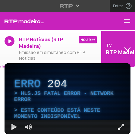
Entrar
RTP Notícias (RTP
NO AR
TV
Madeira)
RTP Madei
Emissão em simultâneo com RTP
Notícias
ERRO
204
HLS.JS FATAL ERROR - NETWORK
ERROR
ESTE CONTEÚDO ESTÁ NESTE
MOMENTO INDISPONÍVEL