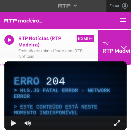
Entrar
RTP Notícias (RTP
NO AR
TV
Madeira)
RTP Madei
Emissão em simultâneo com RTP
Notícias
ERRO
204
HLS.JS FATAL ERROR - NETWORK
ERROR
ESTE CONTEÚDO ESTÁ NESTE
MOMENTO INDISPONÍVEL