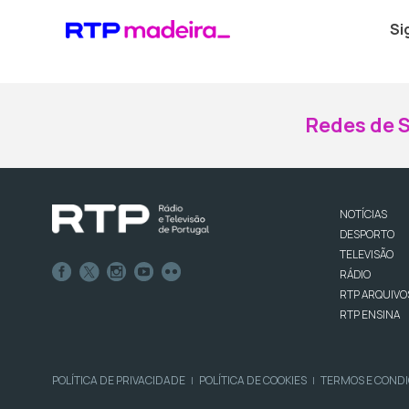
Si
Redes de S
NOTÍCIAS
DESPORTO
TELEVISÃO
RÁDIO
RTP ARQUIVO
RTP ENSINA
POLÍTICA DE PRIVACIDADE
POLÍTICA DE COOKIES
TERMOS E COND
|
|