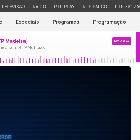
TELEVISÃO
RÁDIO
RTP PLAY
RTP PALCO
RTP ZIG ZA
o
Especiais
Programas
Programação
TP Madeira)
NO AR
neo com RTP Notícias
RROR