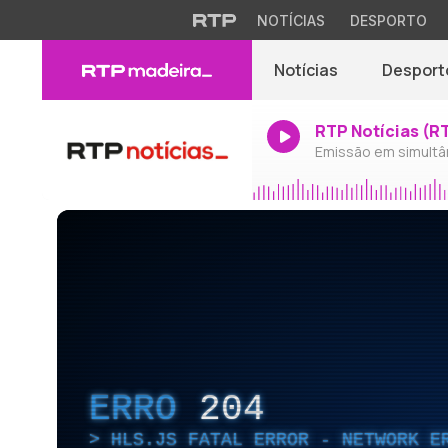
NOTÍCIAS
DESPORTO
Notícias
Desport
RTP Notícias (R
Emissão em simultâ
ERRO
204
HLS.JS FATAL ERROR - NETWORK E