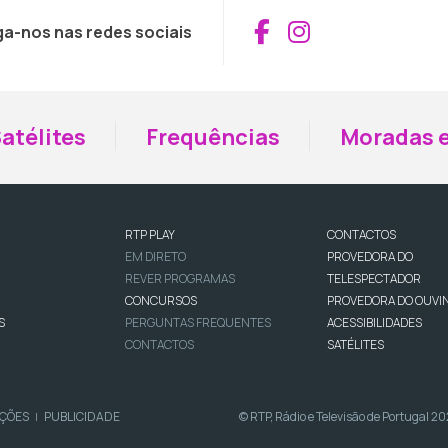
Aceder ao Fac
Aceder ao I
ga-nos nas redes sociais
atélites
Frequências
Moradas e
RTP PLAY
CONTACTOS
EM DIRETO
PROVEDORA DO
REVER PROGRAMAS
TELESPECTADOR
CONCURSOS
PROVEDORA DO OUVI
S
PERGUNTAS FREQUENTES
ACESSIBILIDADES
CONTACTOS
SATÉLITES
IÇÕES
PUBLICIDADE
© RTP, Rádio e Televisão de Portugal 2
|