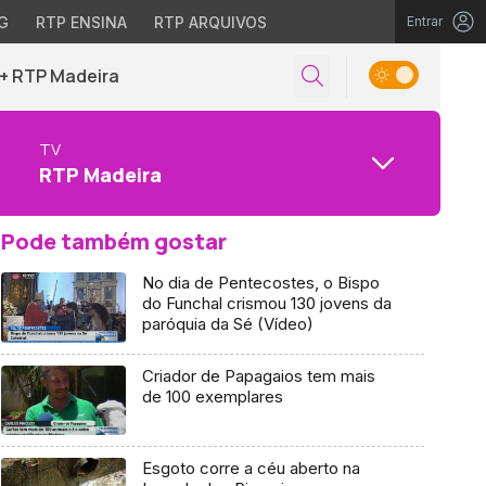
G
RTP ENSINA
RTP ARQUIVOS
Entrar
+ RTP Madeira
TV
RTP Madeira
Pode também gostar
No dia de Pentecostes, o Bispo
do Funchal crismou 130 jovens da
paróquia da Sé (Vídeo)
Criador de Papagaios tem mais
de 100 exemplares
Esgoto corre a céu aberto na