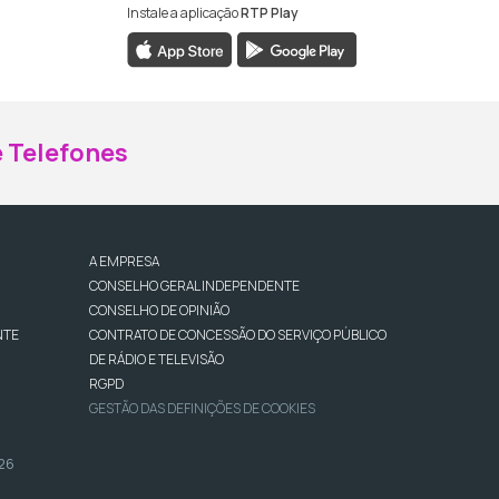
Instale a aplicação
RTP Play
ebook da RTP Madeira
nstagram da RTP Madeira
 Telefones
A EMPRESA
CONSELHO GERAL INDEPENDENTE
CONSELHO DE OPINIÃO
NTE
CONTRATO DE CONCESSÃO DO SERVIÇO PÚBLICO
DE RÁDIO E TELEVISÃO
RGPD
GESTÃO DAS DEFINIÇÕES DE COOKIES
026