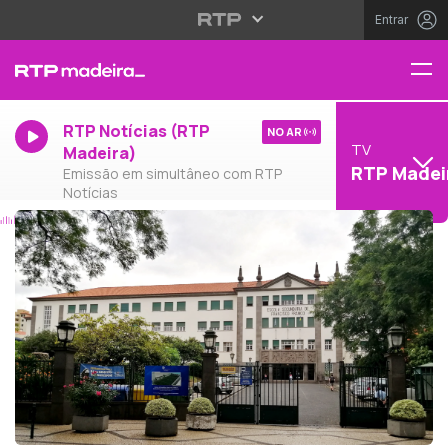
Entrar
RTP Notícias (RTP
NO AR
TV
Madeira)
RTP Madei
Emissão em simultâneo com RTP
Notícias