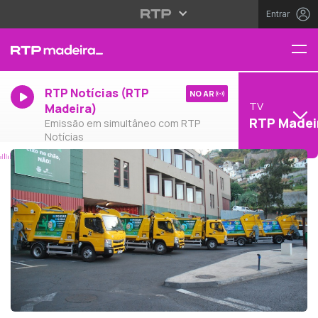
Entrar
RTP Notícias (RTP
NO AR
TV
Madeira)
RTP Madei
Emissão em simultâneo com RTP
Notícias