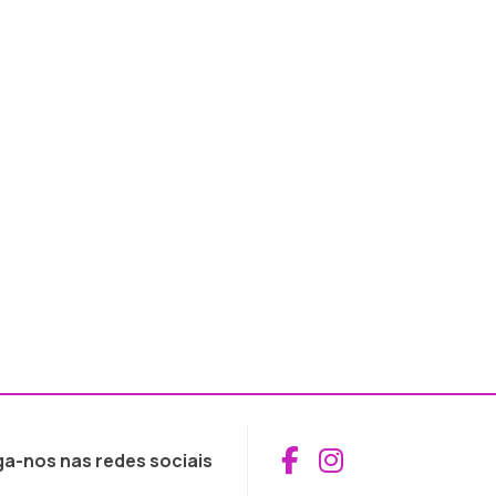
Aceder ao Fac
Aceder ao I
ga-nos nas redes sociais