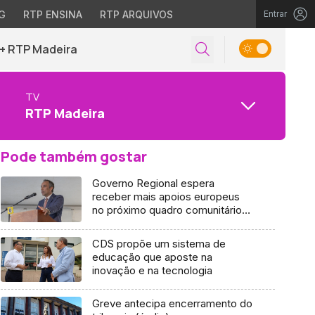
G
RTP ENSINA
RTP ARQUIVOS
Entrar
+ RTP Madeira
TV
RTP Madeira
Pode também gostar
Governo Regional espera
receber mais apoios europeus
no próximo quadro comunitário
(áudio)
CDS propõe um sistema de
educação que aposte na
inovação e na tecnologia
Greve antecipa encerramento do