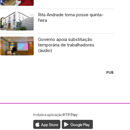
Rita Andrade toma posse quinta-
feira
Governo apoia substituição
temporária de trabalhadores
(áudio)
PUB
Instale a aplicação
RTP Play
ebook da RTP Madeira
nstagram da RTP Madeira