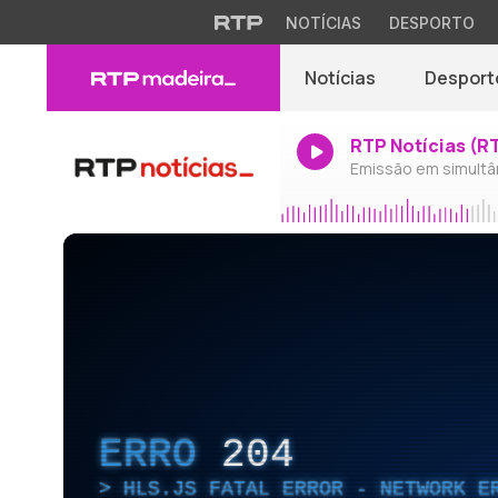
NOTÍCIAS
DESPORTO
Notícias
Desport
RTP Notícias (R
Emissão em simultâ
ERRO
204
HLS.JS FATAL ERROR - NETWORK E