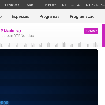
TELEVISÃO
RÁDIO
RTP PLAY
RTP PALCO
RTP ZIG ZA
o
Especiais
Programas
Programação
TP Madeira)
NO AR
neo com RTP Notícias
RROR