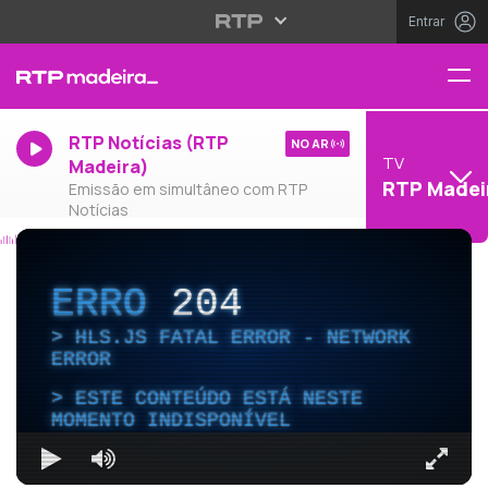
Entrar
RTP Notícias (RTP
NO AR
TV
Madeira)
RTP Madei
Emissão em simultâneo com RTP
Notícias
ERRO
204
HLS.JS FATAL ERROR - NETWORK
ERROR
ESTE CONTEÚDO ESTÁ NESTE
MOMENTO INDISPONÍVEL