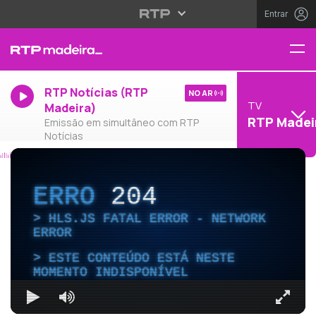
Entrar
RTP Notícias (RTP
NO AR
TV
Madeira)
RTP Madei
Emissão em simultâneo com RTP
Notícias
ERRO
204
HLS.JS FATAL ERROR - NETWORK
ERROR
ESTE CONTEÚDO ESTÁ NESTE
MOMENTO INDISPONÍVEL