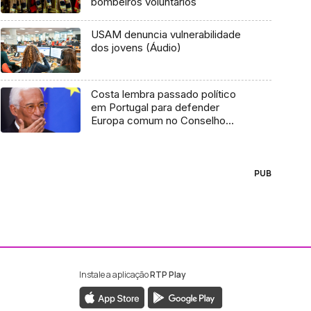
bombeiros voluntários
USAM denuncia vulnerabilidade
dos jovens (Áudio)
Costa lembra passado político
em Portugal para defender
Europa comum no Conselho
Europeu
PUB
Instale a aplicação
RTP Play
ebook da RTP Madeira
nstagram da RTP Madeira