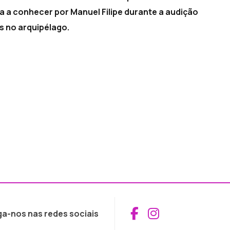
 a conhecer por Manuel Filipe durante a audição
 no arquipélago.
Aceder ao Fac
Aceder ao I
ga-nos nas redes sociais