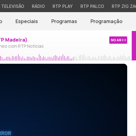
TELEVISÃO
RÁDIO
RTP PLAY
RTP PALCO
RTP ZIG ZA
o
Especiais
Programas
Programação
TP Madeira)
NO AR
neo com RTP Notícias
RROR