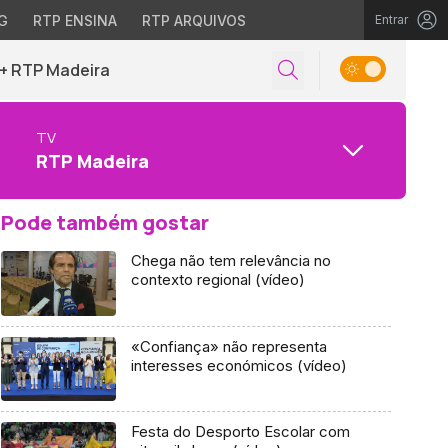
G
RTP ENSINA
RTP ARQUIVOS
Entrar
+ RTP Madeira
TV
RTP Madeira
Pode também gostar
Chega não tem relevância no
contexto regional (vídeo)
«Confiança» não representa
interesses económicos (vídeo)
Festa do Desporto Escolar com