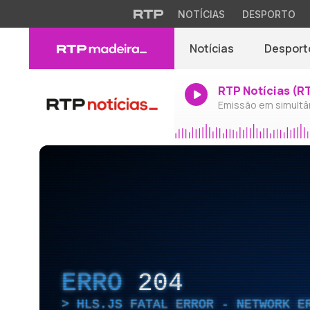
NOTÍCIAS
DESPORTO
Notícias
Desport
RTP Notícias (R
Emissão em simultâ
ERRO
204
HLS.JS FATAL ERROR - NETWORK E