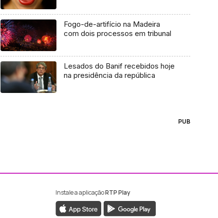
Fogo-de-artifício na Madeira
com dois processos em tribunal
Lesados do Banif recebidos hoje
na presidência da república
PUB
Instale a aplicação
RTP Play
ebook da RTP Madeira
nstagram da RTP Madeira