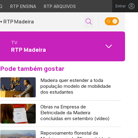
G
RTP ENSINA
RTP ARQUIVOS
Entrar
+ RTP Madeira
TV
RTP Madeira
Pode também gostar
Madeira quer estender a toda
população modelo de mobilidade
dos estudantes
Obras na Empresa de
Eletricidade da Madeira
concluídas em setembro (vídeo)
Repovoamento florestal da