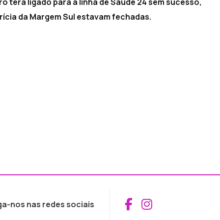
ro terá ligado para a linha de Saúde 24 sem sucesso,
trícia da Margem Sul estavam fechadas.
Aceder ao Fac
Aceder ao I
ga-nos nas redes sociais