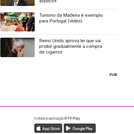
atávico»
Turismo da Madeira é exemplo
para Portugal (vídeo)
Reino Unido aprova lei que vai
proibir gradualmente a compra
de cigarros
PUB
Instale a aplicação
RTP Play
ebook da RTP Madeira
nstagram da RTP Madeira