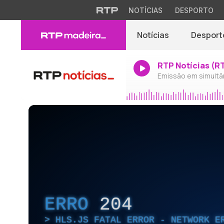
NOTÍCIAS
DESPORTO
Notícias
Desport
RTP Notícias (R
Emissão em simultâ
ERRO
204
HLS.JS FATAL ERROR - NETWORK E