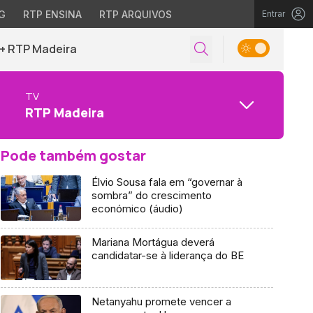
G
RTP ENSINA
RTP ARQUIVOS
Entrar
+ RTP Madeira
TV
RTP Madeira
Pode também gostar
Élvio Sousa fala em “governar à
sombra” do crescimento
económico (áudio)
Mariana Mortágua deverá
candidatar-se à liderança do BE
Netanyahu promete vencer a