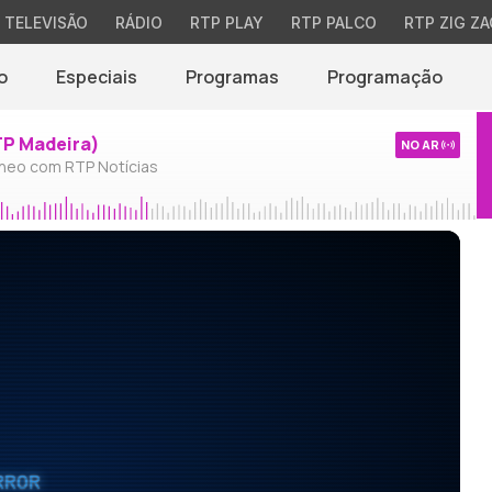
TELEVISÃO
RÁDIO
RTP PLAY
RTP PALCO
RTP ZIG ZA
o
Especiais
Programas
Programação
TP Madeira)
NO AR
neo com RTP Notícias
RROR