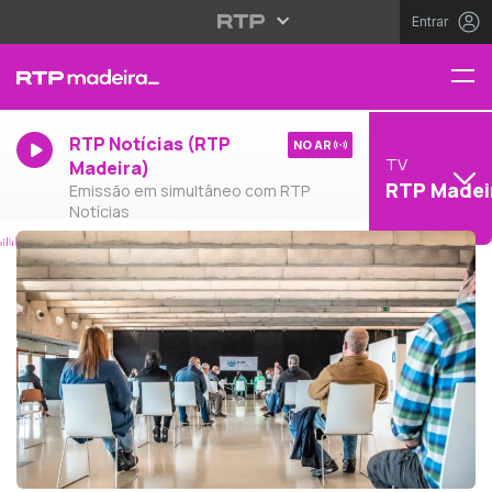
Entrar
RTP Notícias (RTP
NO AR
TV
Madeira)
RTP Madei
Emissão em simultâneo com RTP
Notícias