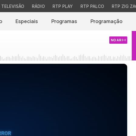
TELEVISÃO
RÁDIO
RTP PLAY
RTP PALCO
RTP ZIG ZA
o
Especiais
Programas
Programação
NO AR
RROR