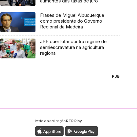
aumentos das taxas de juro
Frases de Miguel Albuquerque
como presidente do Governo
Regional da Madeira
JPP quer lutar contra regime de
semiescravatura na agricultura
regional
PUB
Instale a aplicação
RTP Play
ebook da RTP Madeira
nstagram da RTP Madeira