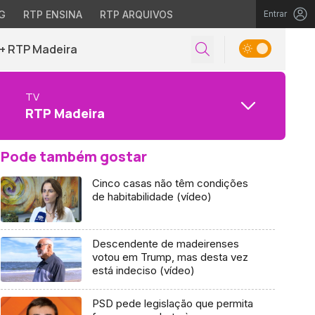
G
RTP ENSINA
RTP ARQUIVOS
Entrar
+ RTP Madeira
TV
RTP Madeira
Pode também gostar
Cinco casas não têm condições
de habitabilidade (vídeo)
Descendente de madeirenses
votou em Trump, mas desta vez
está indeciso (vídeo)
PSD pede legislação que permita