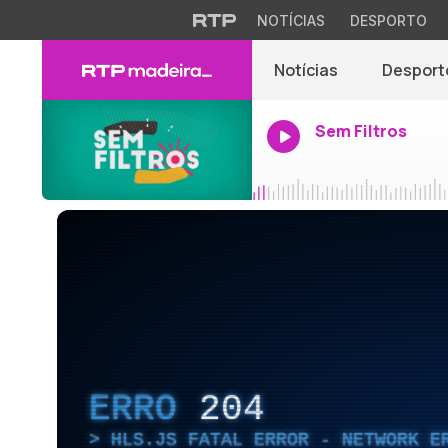
NOTÍCIAS
DESPORTO
Notícias
Desport
Sem Filtros
ERRO
204
HLS.JS FATAL ERROR - NETWORK E