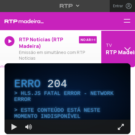
Entrar
RTP Notícias (RTP
NO AR
TV
Madeira)
RTP Madei
Emissão em simultâneo com RTP
Notícias
ERRO
204
HLS.JS FATAL ERROR - NETWORK
ERROR
ESTE CONTEÚDO ESTÁ NESTE
MOMENTO INDISPONÍVEL