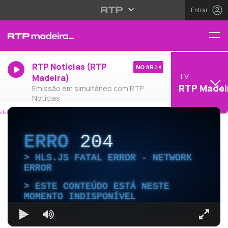
Entrar
RTP Notícias (RTP
NO AR
TV
Madeira)
RTP Madei
Emissão em simultâneo com RTP
Notícias
ERRO
204
HLS.JS FATAL ERROR - NETWORK
ERROR
ESTE CONTEÚDO ESTÁ NESTE
MOMENTO INDISPONÍVEL