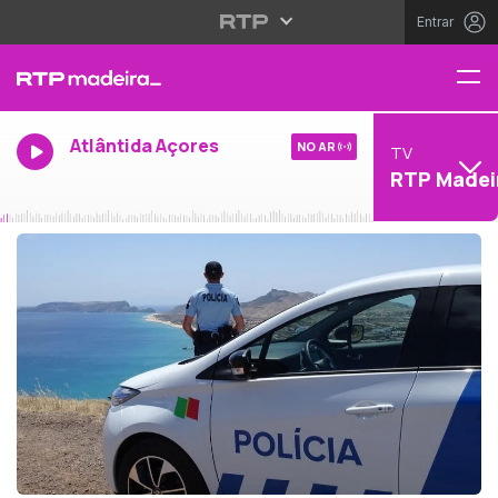
Entrar
Atlântida Açores
NO AR
TV
RTP Madei