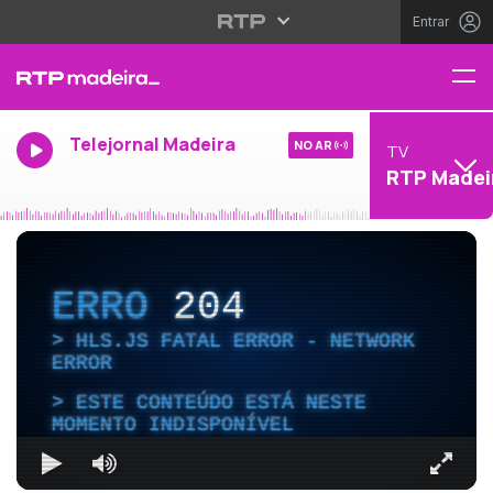
Entrar
Telejornal Madeira
NO AR
TV
RTP Madei
ERRO
204
HLS.JS FATAL ERROR - NETWORK
ERROR
ESTE CONTEÚDO ESTÁ NESTE
MOMENTO INDISPONÍVEL