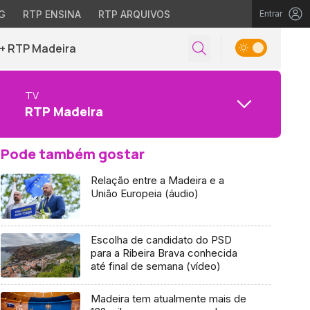
G
RTP ENSINA
RTP ARQUIVOS
Entrar
+ RTP Madeira
TV
RTP Madeira
Pode também gostar
Relação entre a Madeira e a
União Europeia (áudio)
Escolha de candidato do PSD
para a Ribeira Brava conhecida
até final de semana (vídeo)
Madeira tem atualmente mais de