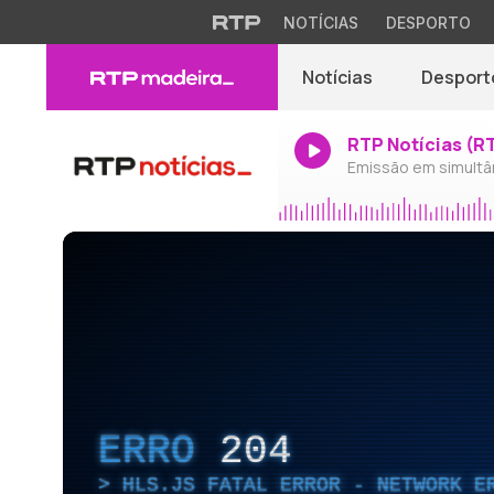
NOTÍCIAS
DESPORTO
Notícias
Desport
RTP Notícias (R
Emissão em simultâ
ERRO
204
HLS.JS FATAL ERROR - NETWORK E