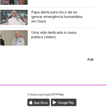
Papa alerta para risco de se
ignorar emergência humanitária
em Gaza
Uma vida dedicada à causa
pública (vídeo)
PUB
Instale a aplicação
RTP Play
ebook da RTP Madeira
nstagram da RTP Madeira