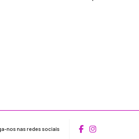
Aceder ao Fac
Aceder ao I
ga-nos nas redes sociais