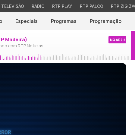
TELEVISÃO
RÁDIO
RTP PLAY
RTP PALCO
RTP ZIG ZA
o
Especiais
Programas
Programação
TP Madeira)
NO AR
neo com RTP Notícias
RROR