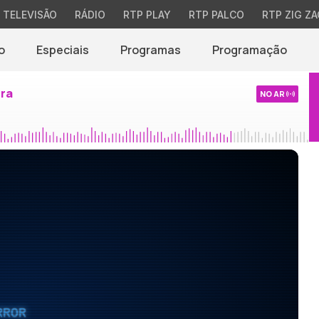
TELEVISÃO
RÁDIO
RTP PLAY
RTP PALCO
RTP ZIG ZA
o
Especiais
Programas
Programação
ira
NO AR
RROR