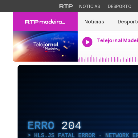
NOTÍCIAS
DESPORTO
Notícias
Desport
Telejornal Made
ERRO
204
HLS.JS FATAL ERROR - NETWORK E