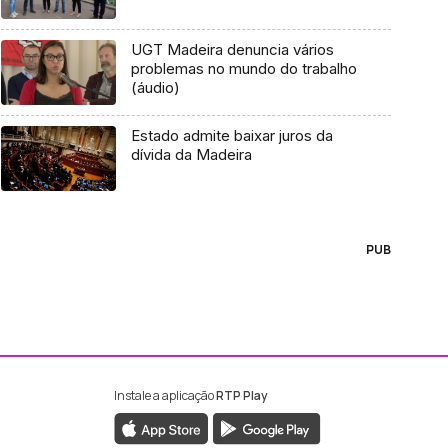
UGT Madeira denuncia vários
problemas no mundo do trabalho
(áudio)
Estado admite baixar juros da
dívida da Madeira
PUB
Instale a aplicação
RTP Play
ebook da RTP Madeira
nstagram da RTP Madeira