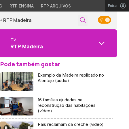
G
RTP ENSINA
RTP ARQUIVOS
Entrar
+ RTP Madeira
TV
RTP Madeira
Pode também gostar
Exemplo da Madeira replicado no
Alentejo (áudio)
16 famílias ajudadas na
reconstrução das habitações
(vídeo)
Pais reclamam da creche (vídeo)