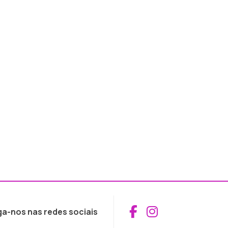
Aceder ao Fac
Aceder ao I
ga-nos nas redes sociais