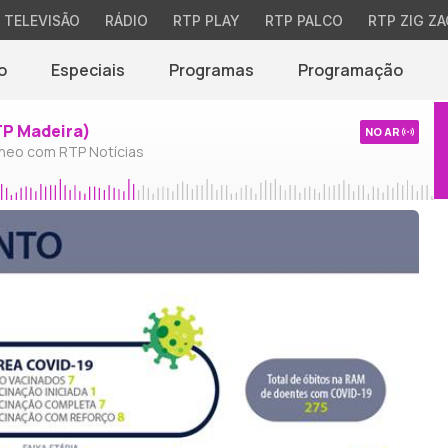
TELEVISÃO
RÁDIO
RTP PLAY
RTP PALCO
RTP ZIG ZA
o
Especiais
Programas
Programação
TP Madeira)
NO AR
neo com RTP Notícias