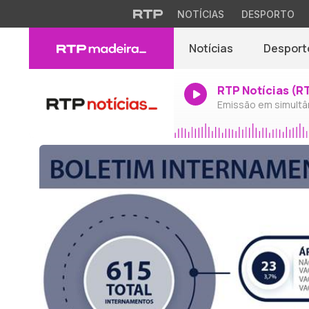
NOTÍCIAS
DESPORTO
Notícias
Desport
RTP Notícias (R
Emissão em simultâ