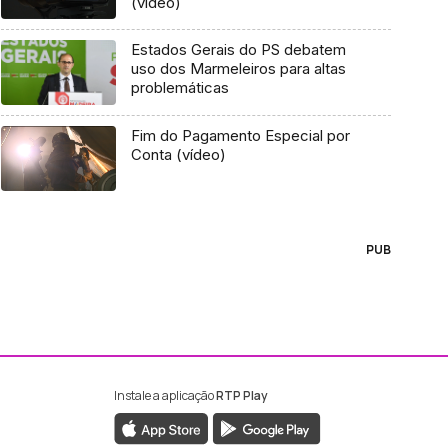
(vídeo)
Estados Gerais do PS debatem
uso dos Marmeleiros para altas
problemáticas
Fim do Pagamento Especial por
Conta (vídeo)
PUB
Instale a aplicação
RTP Play
ebook da RTP Madeira
nstagram da RTP Madeira