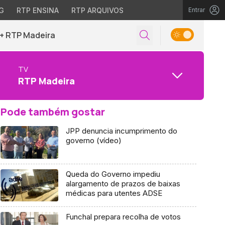
G
RTP ENSINA
RTP ARQUIVOS
Entrar
+ RTP Madeira
TV
RTP Madeira
Pode também gostar
JPP denuncia incumprimento do
governo (vídeo)
Queda do Governo impediu
alargamento de prazos de baixas
médicas para utentes ADSE
Funchal prepara recolha de votos