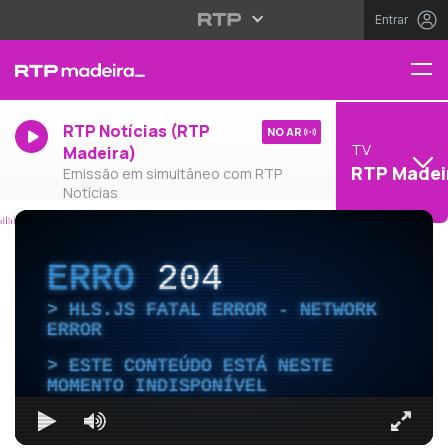
Entrar
RTP Notícias (RTP
NO AR
TV
Madeira)
RTP Madei
Emissão em simultâneo com RTP
Notícias
ERRO
204
HLS.JS FATAL ERROR - NETWORK
ERROR
ESTE CONTEÚDO ESTÁ NESTE
MOMENTO INDISPONÍVEL