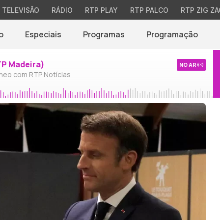
TELEVISÃO
RÁDIO
RTP PLAY
RTP PALCO
RTP ZIG ZA
o
Especiais
Programas
Programação
TP Madeira)
NO AR
neo com RTP Notícias