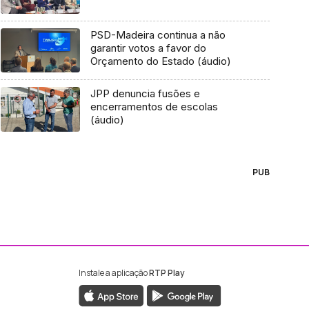
PSD-Madeira continua a não
garantir votos a favor do
Orçamento do Estado (áudio)
JPP denuncia fusões e
encerramentos de escolas
(áudio)
PUB
Instale a aplicação
RTP Play
ebook da RTP Madeira
nstagram da RTP Madeira