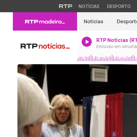
NOTÍCIAS
DESPORTO
Notícias
Desport
RTP Notícias (R
Emissão em simultâ