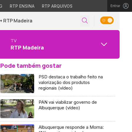
G
RTP ENSINA
RTP ARQUIVOS
Entrar
+ RTP Madeira
TV
RTP Madeira
Pode também gostar
PSD destaca o trabalho feito na
valorização dos produtos
regionais (vídeo)
PAN vai viabilizar governo de
Albuquerque (vídeo)
Albuquerque responde a Morna: