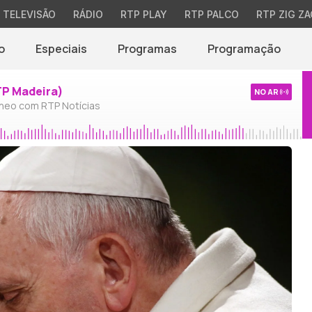
TELEVISÃO
RÁDIO
RTP PLAY
RTP PALCO
RTP ZIG ZA
o
Especiais
Programas
Programação
TP Madeira)
NO AR
neo com RTP Notícias