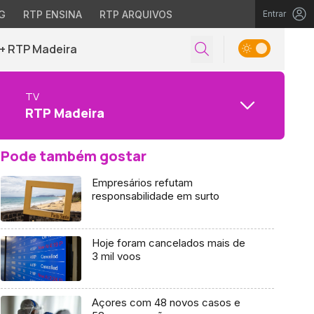
G
RTP ENSINA
RTP ARQUIVOS
Entrar
+ RTP Madeira
TV
RTP Madeira
Pode também gostar
Empresários refutam
responsabilidade em surto
Hoje foram cancelados mais de
3 mil voos
Açores com 48 novos casos e