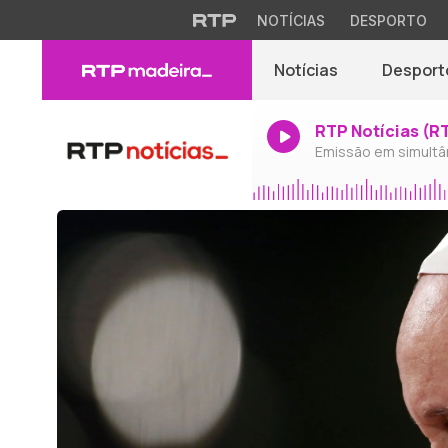
NOTÍCIAS
DESPORTO
Notícias
Desport
RTP Notícias (R
Emissão em simultâ