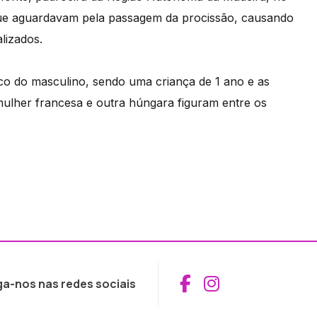
que aguardavam pela passagem da procissão, causando
lizados.
nco do masculino, sendo uma criança de 1 ano e as
mulher francesa e outra húngara figuram entre os
Aceder ao Fac
Aceder ao I
ga-nos nas redes sociais